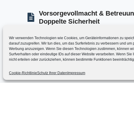
Vorsorgevollmacht & Betreuu
Doppelte Sicherheit
Wer entscheidet für Sie, wenn Sie es nicht mehr kön
Sie durch den Prozess der
Deutschen Vorsorgedate
Wir verwenden Technologien wie Cookies, um Geräteinformationen zu speic
darauf zuzugreifen. Wir tun dies, um das Surferlebnis zu verbessern und um p
Vorsorgevollmacht:
Ermöglicht sofortiges Handel
Werbung anzuzeigen. Wenn Sie diesen Technologien zustimmen, können wi
Surfverhalten oder eindeutige IDs auf dieser Website verarbeiten. Wenn Sie
Betreuungsverfügung:
Ihr "Sicherheitsnetz". Soll
nicht erteilen oder zurückziehen, können bestimmte Funktionen beeinträchtig
eingeschaltet werden müssen, bestimmen Sie hiermi
als Betreuer einsetzen muss (und wen auf keinen Fal
Handlungsfähigkeit in jedem Szenario gesichert.
Cookie-Richtlinie
Schutz Ihrer Daten
Impressum
Sorgerechtsverfügung – Schutz
Für Eltern minderjähriger Kinder ist dies unverzichtbar.
schlimmsten Fall um Ihre Kinder kümmert, um eine E
über fremde Vormünder zu vermeiden. Ich integriere d
unsere Finanz- und Vorsorgeplanung, damit auch die wi
gesichert ist.