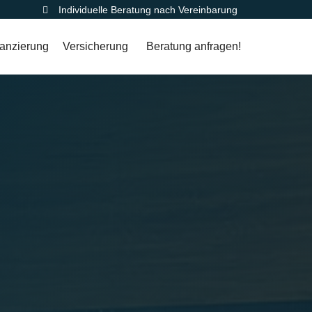
Individuelle Beratung nach Vereinbarung
Skip
anzierung
Versicherung
Beratung anfragen!
to
content