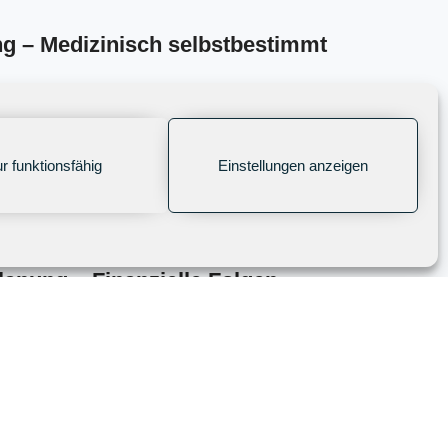
g – Medizinisch selbstbestimmt
rzten oft angezweifelt.
Ihr Vorteil:
Über meinen
ährlich an die Überprüfung Ihrer Verfügung
ll, medizinisch präzise und rechtlich bindend – ohne
nken müssen. Ihre Wünsche zur medizinischen
r funktionsfähig
Einstellungen anzeigen
em festen Fundament.
anung – Finanzielle Folgen
che – ich kümmere mich um das Wirtschaftliche.
Meine
hnen exakt, ob im Erbfall genügend liquide Mittel
steuer oder Pflichtteile auszuzahlen, ohne dass
 unter Wert verkauft werden müssen.